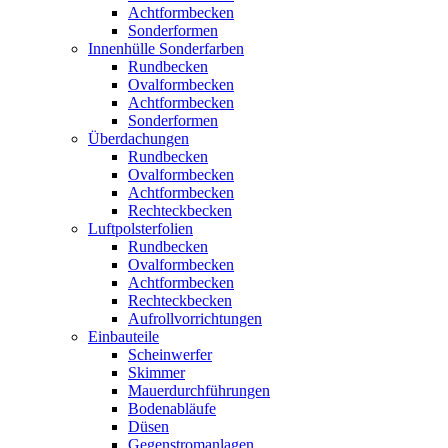
Achtformbecken
Sonderformen
Innenhülle Sonderfarben
Rundbecken
Ovalformbecken
Achtformbecken
Sonderformen
Überdachungen
Rundbecken
Ovalformbecken
Achtformbecken
Rechteckbecken
Luftpolsterfolien
Rundbecken
Ovalformbecken
Achtformbecken
Rechteckbecken
Aufrollvorrichtungen
Einbauteile
Scheinwerfer
Skimmer
Mauerdurchführungen
Bodenabläufe
Düsen
Gegenstromanlagen