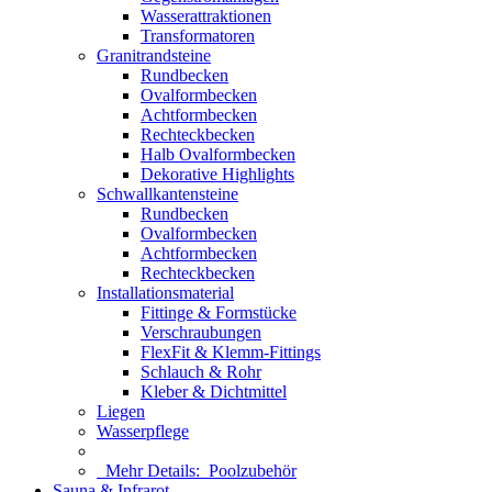
Wasserattraktionen
Transformatoren
Granitrandsteine
Rundbecken
Ovalformbecken
Achtformbecken
Rechteckbecken
Halb Ovalformbecken
Dekorative Highlights
Schwallkantensteine
Rundbecken
Ovalformbecken
Achtformbecken
Rechteckbecken
Installationsmaterial
Fittinge & Formstücke
Verschraubungen
FlexFit & Klemm-Fittings
Schlauch & Rohr
Kleber & Dichtmittel
Liegen
Wasserpflege
Mehr Details:
Poolzubehör
Sauna & Infrarot