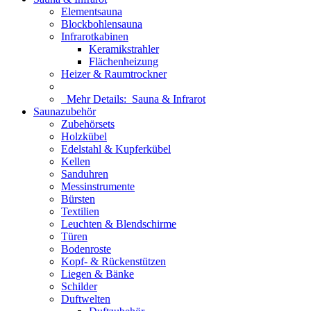
Elementsauna
Blockbohlensauna
Infrarotkabinen
Keramikstrahler
Flächenheizung
Heizer & Raumtrockner
Mehr Details:
Sauna & Infrarot
Saunazubehör
Zubehörsets
Holzkübel
Edelstahl & Kupferkübel
Kellen
Sanduhren
Messinstrumente
Bürsten
Textilien
Leuchten & Blendschirme
Türen
Bodenroste
Kopf- & Rückenstützen
Liegen & Bänke
Schilder
Duftwelten