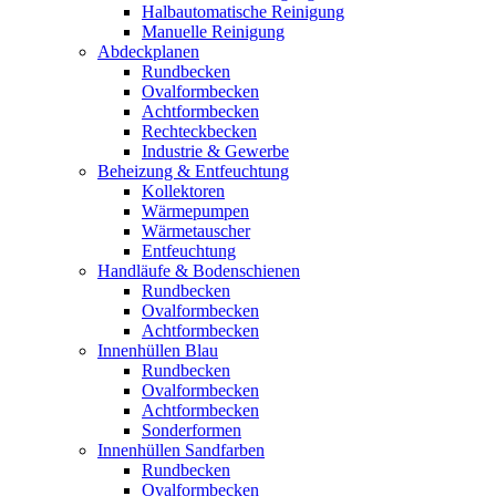
Halbautomatische Reinigung
Manuelle Reinigung
Abdeckplanen
Rundbecken
Ovalformbecken
Achtformbecken
Rechteckbecken
Industrie & Gewerbe
Beheizung & Entfeuchtung
Kollektoren
Wärmepumpen
Wärmetauscher
Entfeuchtung
Handläufe & Bodenschienen
Rundbecken
Ovalformbecken
Achtformbecken
Innenhüllen Blau
Rundbecken
Ovalformbecken
Achtformbecken
Sonderformen
Innenhüllen Sandfarben
Rundbecken
Ovalformbecken