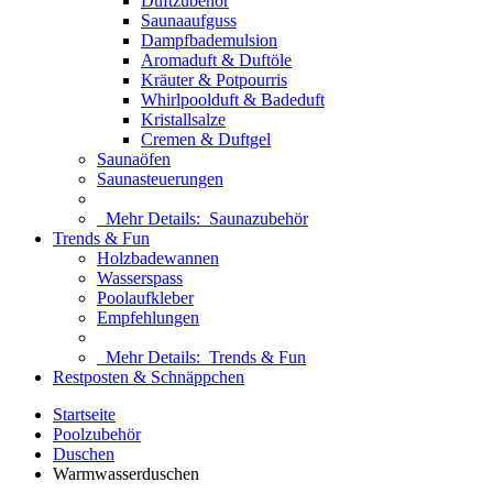
Duftzubehör
Saunaaufguss
Dampfbademulsion
Aromaduft & Duftöle
Kräuter & Potpourris
Whirlpoolduft & Badeduft
Kristallsalze
Cremen & Duftgel
Saunaöfen
Saunasteuerungen
Mehr Details:
Saunazubehör
Trends & Fun
Holzbadewannen
Wasserspass
Poolaufkleber
Empfehlungen
Mehr Details:
Trends & Fun
Restposten & Schnäppchen
Startseite
Poolzubehör
Duschen
Warmwasserduschen