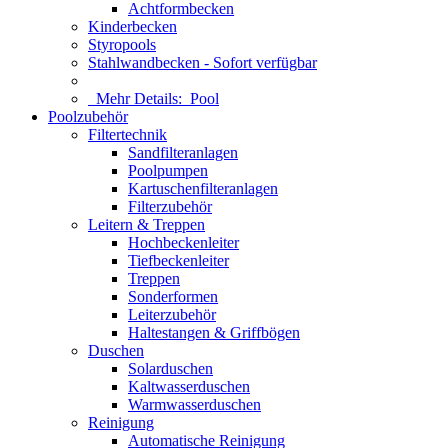
Achtformbecken
Kinderbecken
Styropools
Stahlwandbecken - Sofort verfügbar
Mehr Details:
Pool
Poolzubehör
Filtertechnik
Sandfilteranlagen
Poolpumpen
Kartuschenfilteranlagen
Filterzubehör
Leitern & Treppen
Hochbeckenleiter
Tiefbeckenleiter
Treppen
Sonderformen
Leiterzubehör
Haltestangen & Griffbögen
Duschen
Solarduschen
Kaltwasserduschen
Warmwasserduschen
Reinigung
Automatische Reinigung