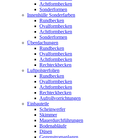
Achtformbecken
Sonderformen
Innenhülle Sonderfarben
Rundbecken
Ovalformbecken
Achtformbecken
Sonderformen
Überdachungen
Rundbecken
Ovalformbecken
Achtformbecken
Rechteckbecken
Luftpolsterfolien
Rundbecken
Ovalformbecken
Achtformbecken
Rechteckbecken
Aufrollvorrichtungen
Einbauteile
Scheinwerfer
Skimmer
Mauerdurchführungen
Bodenabläufe
Düsen
Gegenstromanlagen