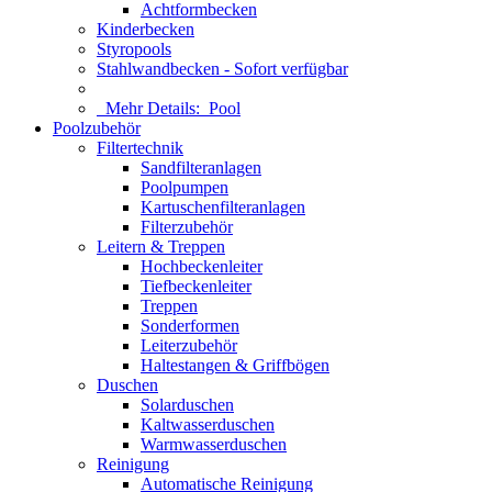
Achtformbecken
Kinderbecken
Styropools
Stahlwandbecken - Sofort verfügbar
Mehr Details:
Pool
Poolzubehör
Filtertechnik
Sandfilteranlagen
Poolpumpen
Kartuschenfilteranlagen
Filterzubehör
Leitern & Treppen
Hochbeckenleiter
Tiefbeckenleiter
Treppen
Sonderformen
Leiterzubehör
Haltestangen & Griffbögen
Duschen
Solarduschen
Kaltwasserduschen
Warmwasserduschen
Reinigung
Automatische Reinigung