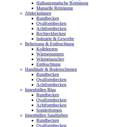
Halbautomatische Reinigung
Manuelle Reinigung
Abdeckplanen
Rundbecken
Ovalformbecken
Achtformbecken
Rechteckbecken
Industrie & Gewerbe
Beheizung & Entfeuchtung
Kollektoren
Wärmepumpen
Wärmetauscher
Entfeuchtung
Handläufe & Bodenschienen
Rundbecken
Ovalformbecken
Achtformbecken
Innenhüllen Blau
Rundbecken
Ovalformbecken
Achtformbecken
Sonderformen
Innenhüllen Sandfarben
Rundbecken
Ovalformbecken