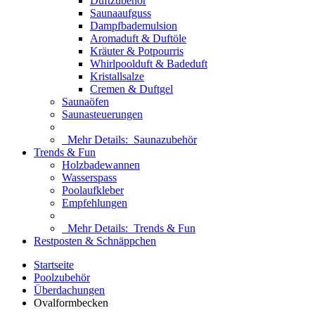
Duftzubehör
Saunaaufguss
Dampfbademulsion
Aromaduft & Duftöle
Kräuter & Potpourris
Whirlpoolduft & Badeduft
Kristallsalze
Cremen & Duftgel
Saunaöfen
Saunasteuerungen
Mehr Details:
Saunazubehör
Trends & Fun
Holzbadewannen
Wasserspass
Poolaufkleber
Empfehlungen
Mehr Details:
Trends & Fun
Restposten & Schnäppchen
Startseite
Poolzubehör
Überdachungen
Ovalformbecken