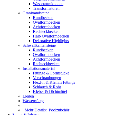
Wasserattraktionen
Transformatoren
Granitrandsteine
Rundbecken
Ovalformbecken
Achtformbecken
Rechteckbecken
Halb Ovalformbecken
Dekorative Highlights
Schwallkantensteine
Rundbecken
Ovalformbecken
Achtformbecken
Rechteckbecken
Installationsmaterial
Fittinge & Formstücke
Verschraubungen
FlexFit & Klemm-Fittings
Schlauch & Rohr
Kleber & Dichtmittel
Liegen
Wasserpflege
Mehr Details:
Poolzubehör
Sauna & Infrarot