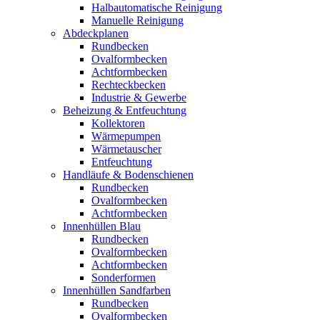
Halbautomatische Reinigung
Manuelle Reinigung
Abdeckplanen
Rundbecken
Ovalformbecken
Achtformbecken
Rechteckbecken
Industrie & Gewerbe
Beheizung & Entfeuchtung
Kollektoren
Wärmepumpen
Wärmetauscher
Entfeuchtung
Handläufe & Bodenschienen
Rundbecken
Ovalformbecken
Achtformbecken
Innenhüllen Blau
Rundbecken
Ovalformbecken
Achtformbecken
Sonderformen
Innenhüllen Sandfarben
Rundbecken
Ovalformbecken