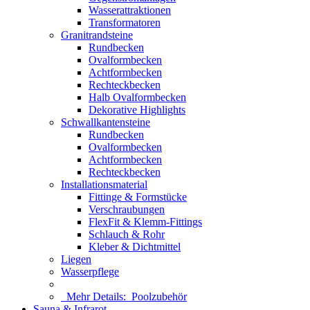
Wasserattraktionen
Transformatoren
Granitrandsteine
Rundbecken
Ovalformbecken
Achtformbecken
Rechteckbecken
Halb Ovalformbecken
Dekorative Highlights
Schwallkantensteine
Rundbecken
Ovalformbecken
Achtformbecken
Rechteckbecken
Installationsmaterial
Fittinge & Formstücke
Verschraubungen
FlexFit & Klemm-Fittings
Schlauch & Rohr
Kleber & Dichtmittel
Liegen
Wasserpflege
Mehr Details:
Poolzubehör
Sauna & Infrarot