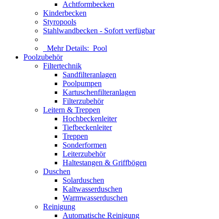
Achtformbecken
Kinderbecken
Styropools
Stahlwandbecken - Sofort verfügbar
Mehr Details:
Pool
Poolzubehör
Filtertechnik
Sandfilteranlagen
Poolpumpen
Kartuschenfilteranlagen
Filterzubehör
Leitern & Treppen
Hochbeckenleiter
Tiefbeckenleiter
Treppen
Sonderformen
Leiterzubehör
Haltestangen & Griffbögen
Duschen
Solarduschen
Kaltwasserduschen
Warmwasserduschen
Reinigung
Automatische Reinigung