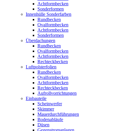
Achtformbecken
Sonderformen
Innenhülle Sonderfarben
Rundbecken
Ovalformbecken
Achtformbecken
Sonderformen
Überdachungen
Rundbecken
Ovalformbecken
Achtformbecken
Rechteckbecken
Luftpolsterfolien
Rundbecken
Ovalformbecken
Achtformbecken
Rechteckbecken
Aufrollvorrichtungen
Einbauteile
Scheinwerfer
Skimmer
Mauerdurchführungen
Bodenabläufe
Düsen
Gegenstromanlagen