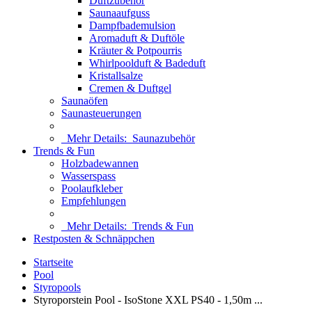
Duftzubehör
Saunaaufguss
Dampfbademulsion
Aromaduft & Duftöle
Kräuter & Potpourris
Whirlpoolduft & Badeduft
Kristallsalze
Cremen & Duftgel
Saunaöfen
Saunasteuerungen
Mehr Details:
Saunazubehör
Trends & Fun
Holzbadewannen
Wasserspass
Poolaufkleber
Empfehlungen
Mehr Details:
Trends & Fun
Restposten & Schnäppchen
Startseite
Pool
Styropools
Styroporstein Pool - IsoStone XXL PS40 - 1,50m ...