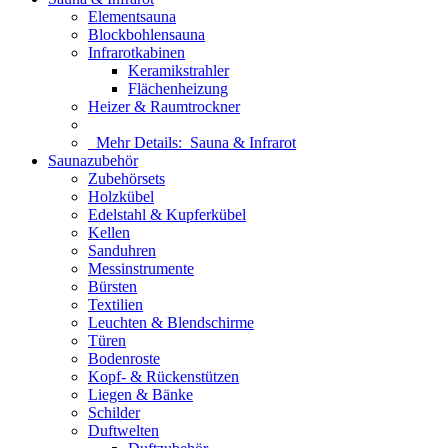
Elementsauna
Blockbohlensauna
Infrarotkabinen
Keramikstrahler
Flächenheizung
Heizer & Raumtrockner
Mehr Details:
Sauna & Infrarot
Saunazubehör
Zubehörsets
Holzkübel
Edelstahl & Kupferkübel
Kellen
Sanduhren
Messinstrumente
Bürsten
Textilien
Leuchten & Blendschirme
Türen
Bodenroste
Kopf- & Rückenstützen
Liegen & Bänke
Schilder
Duftwelten