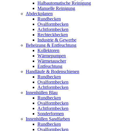
Halbautomatische Reinigung
Manuelle Reinigung
Abdeckplanen
Rundbecken
Ovalformbecken
Achtformbecken
Rechteckbecken
Industrie & Gewerbe
Beheizung & Entfeuchtung
Kollektoren
Wärmepumpen
Wärmetauscher
Entfeuchtung
Handläufe & Bodenschienen
Rundbecken
Ovalformbecken
Achtformbecken
Innenhüllen Blau
Rundbecken
Ovalformbecken
Achtformbecken
Sonderformen
Innenhüllen Sandfarben
Rundbecken
Ovalformbecken