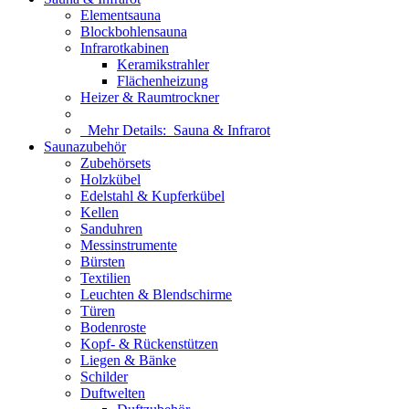
Elementsauna
Blockbohlensauna
Infrarotkabinen
Keramikstrahler
Flächenheizung
Heizer & Raumtrockner
Mehr Details:
Sauna & Infrarot
Saunazubehör
Zubehörsets
Holzkübel
Edelstahl & Kupferkübel
Kellen
Sanduhren
Messinstrumente
Bürsten
Textilien
Leuchten & Blendschirme
Türen
Bodenroste
Kopf- & Rückenstützen
Liegen & Bänke
Schilder
Duftwelten