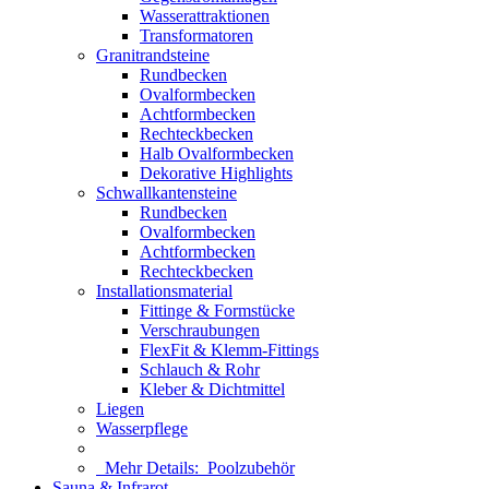
Wasserattraktionen
Transformatoren
Granitrandsteine
Rundbecken
Ovalformbecken
Achtformbecken
Rechteckbecken
Halb Ovalformbecken
Dekorative Highlights
Schwallkantensteine
Rundbecken
Ovalformbecken
Achtformbecken
Rechteckbecken
Installationsmaterial
Fittinge & Formstücke
Verschraubungen
FlexFit & Klemm-Fittings
Schlauch & Rohr
Kleber & Dichtmittel
Liegen
Wasserpflege
Mehr Details:
Poolzubehör
Sauna & Infrarot