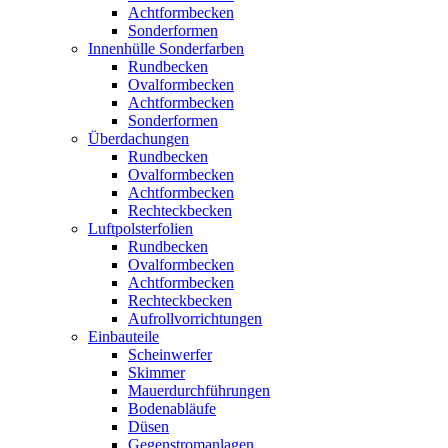
Achtformbecken
Sonderformen
Innenhülle Sonderfarben
Rundbecken
Ovalformbecken
Achtformbecken
Sonderformen
Überdachungen
Rundbecken
Ovalformbecken
Achtformbecken
Rechteckbecken
Luftpolsterfolien
Rundbecken
Ovalformbecken
Achtformbecken
Rechteckbecken
Aufrollvorrichtungen
Einbauteile
Scheinwerfer
Skimmer
Mauerdurchführungen
Bodenabläufe
Düsen
Gegenstromanlagen