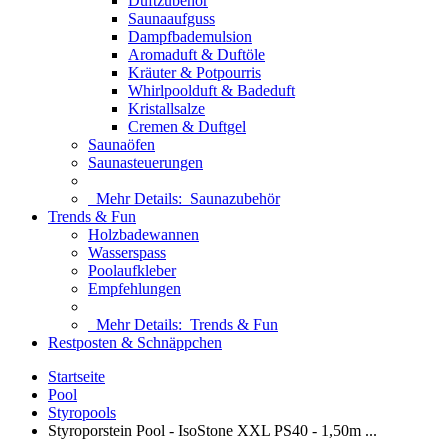
Duftzubehör
Saunaaufguss
Dampfbademulsion
Aromaduft & Duftöle
Kräuter & Potpourris
Whirlpoolduft & Badeduft
Kristallsalze
Cremen & Duftgel
Saunaöfen
Saunasteuerungen
Mehr Details:
Saunazubehör
Trends & Fun
Holzbadewannen
Wasserspass
Poolaufkleber
Empfehlungen
Mehr Details:
Trends & Fun
Restposten & Schnäppchen
Startseite
Pool
Styropools
Styroporstein Pool - IsoStone XXL PS40 - 1,50m ...