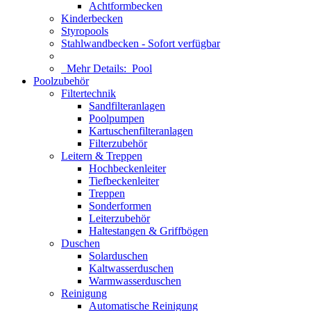
Achtformbecken
Kinderbecken
Styropools
Stahlwandbecken - Sofort verfügbar
Mehr Details:
Pool
Poolzubehör
Filtertechnik
Sandfilteranlagen
Poolpumpen
Kartuschenfilteranlagen
Filterzubehör
Leitern & Treppen
Hochbeckenleiter
Tiefbeckenleiter
Treppen
Sonderformen
Leiterzubehör
Haltestangen & Griffbögen
Duschen
Solarduschen
Kaltwasserduschen
Warmwasserduschen
Reinigung
Automatische Reinigung