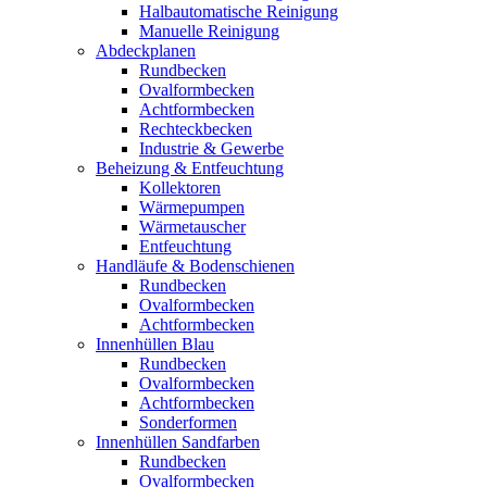
Halbautomatische Reinigung
Manuelle Reinigung
Abdeckplanen
Rundbecken
Ovalformbecken
Achtformbecken
Rechteckbecken
Industrie & Gewerbe
Beheizung & Entfeuchtung
Kollektoren
Wärmepumpen
Wärmetauscher
Entfeuchtung
Handläufe & Bodenschienen
Rundbecken
Ovalformbecken
Achtformbecken
Innenhüllen Blau
Rundbecken
Ovalformbecken
Achtformbecken
Sonderformen
Innenhüllen Sandfarben
Rundbecken
Ovalformbecken