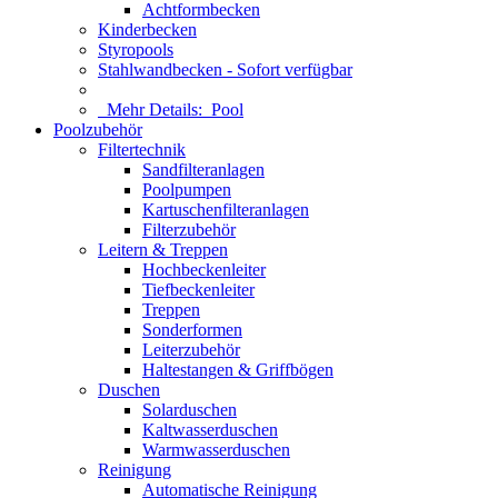
Achtformbecken
Kinderbecken
Styropools
Stahlwandbecken - Sofort verfügbar
Mehr Details:
Pool
Poolzubehör
Filtertechnik
Sandfilteranlagen
Poolpumpen
Kartuschenfilteranlagen
Filterzubehör
Leitern & Treppen
Hochbeckenleiter
Tiefbeckenleiter
Treppen
Sonderformen
Leiterzubehör
Haltestangen & Griffbögen
Duschen
Solarduschen
Kaltwasserduschen
Warmwasserduschen
Reinigung
Automatische Reinigung