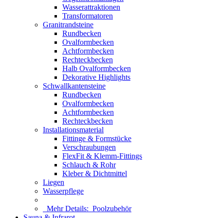
Wasserattraktionen
Transformatoren
Granitrandsteine
Rundbecken
Ovalformbecken
Achtformbecken
Rechteckbecken
Halb Ovalformbecken
Dekorative Highlights
Schwallkantensteine
Rundbecken
Ovalformbecken
Achtformbecken
Rechteckbecken
Installationsmaterial
Fittinge & Formstücke
Verschraubungen
FlexFit & Klemm-Fittings
Schlauch & Rohr
Kleber & Dichtmittel
Liegen
Wasserpflege
Mehr Details:
Poolzubehör
Sauna & Infrarot