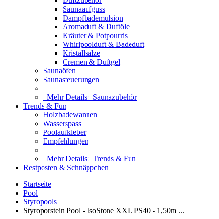
Duftzubehör
Saunaaufguss
Dampfbademulsion
Aromaduft & Duftöle
Kräuter & Potpourris
Whirlpoolduft & Badeduft
Kristallsalze
Cremen & Duftgel
Saunaöfen
Saunasteuerungen
Mehr Details:
Saunazubehör
Trends & Fun
Holzbadewannen
Wasserspass
Poolaufkleber
Empfehlungen
Mehr Details:
Trends & Fun
Restposten & Schnäppchen
Startseite
Pool
Styropools
Styroporstein Pool - IsoStone XXL PS40 - 1,50m ...