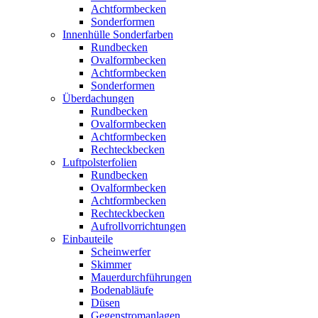
Achtformbecken
Sonderformen
Innenhülle Sonderfarben
Rundbecken
Ovalformbecken
Achtformbecken
Sonderformen
Überdachungen
Rundbecken
Ovalformbecken
Achtformbecken
Rechteckbecken
Luftpolsterfolien
Rundbecken
Ovalformbecken
Achtformbecken
Rechteckbecken
Aufrollvorrichtungen
Einbauteile
Scheinwerfer
Skimmer
Mauerdurchführungen
Bodenabläufe
Düsen
Gegenstromanlagen