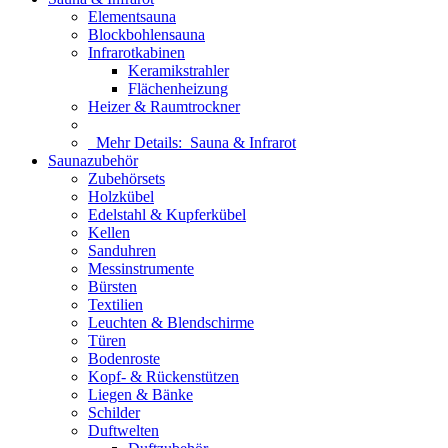
Elementsauna
Blockbohlensauna
Infrarotkabinen
Keramikstrahler
Flächenheizung
Heizer & Raumtrockner
Mehr Details:
Sauna & Infrarot
Saunazubehör
Zubehörsets
Holzkübel
Edelstahl & Kupferkübel
Kellen
Sanduhren
Messinstrumente
Bürsten
Textilien
Leuchten & Blendschirme
Türen
Bodenroste
Kopf- & Rückenstützen
Liegen & Bänke
Schilder
Duftwelten