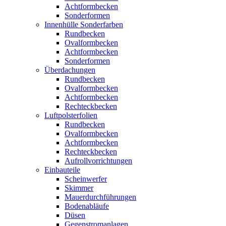
Achtformbecken
Sonderformen
Innenhülle Sonderfarben
Rundbecken
Ovalformbecken
Achtformbecken
Sonderformen
Überdachungen
Rundbecken
Ovalformbecken
Achtformbecken
Rechteckbecken
Luftpolsterfolien
Rundbecken
Ovalformbecken
Achtformbecken
Rechteckbecken
Aufrollvorrichtungen
Einbauteile
Scheinwerfer
Skimmer
Mauerdurchführungen
Bodenabläufe
Düsen
Gegenstromanlagen