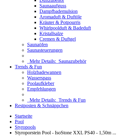
Duftzubehör
Saunaaufguss
Dampfbademulsion
Aromaduft & Duftöle
Kräuter & Potpourris
Whirlpoolduft & Badeduft
Kristallsalze
Cremen & Duftgel
Saunaöfen
Saunasteuerungen
Mehr Details:
Saunazubehör
Trends & Fun
Holzbadewannen
Wasserspass
Poolaufkleber
Empfehlungen
Mehr Details:
Trends & Fun
Restposten & Schnäppchen
Startseite
Pool
Styropools
Styroporstein Pool - IsoStone XXL PS40 - 1,50m ...