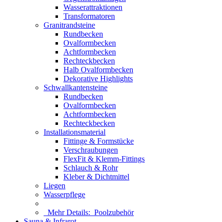
Wasserattraktionen
Transformatoren
Granitrandsteine
Rundbecken
Ovalformbecken
Achtformbecken
Rechteckbecken
Halb Ovalformbecken
Dekorative Highlights
Schwallkantensteine
Rundbecken
Ovalformbecken
Achtformbecken
Rechteckbecken
Installationsmaterial
Fittinge & Formstücke
Verschraubungen
FlexFit & Klemm-Fittings
Schlauch & Rohr
Kleber & Dichtmittel
Liegen
Wasserpflege
Mehr Details:
Poolzubehör
Sauna & Infrarot