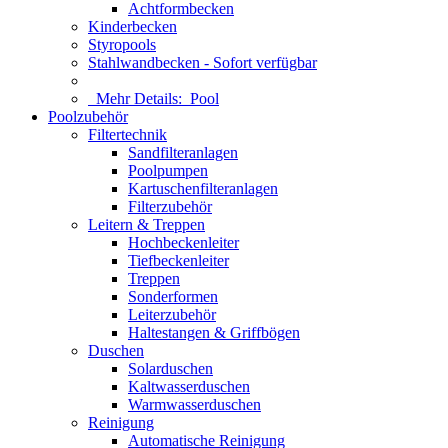
Achtformbecken
Kinderbecken
Styropools
Stahlwandbecken - Sofort verfügbar
Mehr Details:
Pool
Poolzubehör
Filtertechnik
Sandfilteranlagen
Poolpumpen
Kartuschenfilteranlagen
Filterzubehör
Leitern & Treppen
Hochbeckenleiter
Tiefbeckenleiter
Treppen
Sonderformen
Leiterzubehör
Haltestangen & Griffbögen
Duschen
Solarduschen
Kaltwasserduschen
Warmwasserduschen
Reinigung
Automatische Reinigung