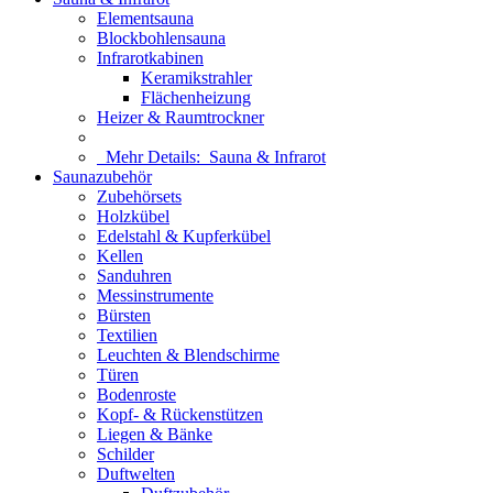
Elementsauna
Blockbohlensauna
Infrarotkabinen
Keramikstrahler
Flächenheizung
Heizer & Raumtrockner
Mehr Details:
Sauna & Infrarot
Saunazubehör
Zubehörsets
Holzkübel
Edelstahl & Kupferkübel
Kellen
Sanduhren
Messinstrumente
Bürsten
Textilien
Leuchten & Blendschirme
Türen
Bodenroste
Kopf- & Rückenstützen
Liegen & Bänke
Schilder
Duftwelten