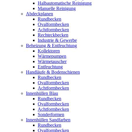
Halbautomatische Reinigung
Manuelle Reinigung
Abdeckplanen
Rundbecken
Ovalformbecken
Achtformbecken
Rechteckbecken
Industrie & Gewerbe
Beheizung & Entfeuchtung
Kollektoren
Wärmepumpen
Wärmetauscher
Entfeuchtung
Handläufe & Bodenschienen
Rundbecken
Ovalformbecken
Achtformbecken
Innenhüllen Blau
Rundbecken
Ovalformbecken
Achtformbecken
Sonderformen
Innenhüllen Sandfarben
Rundbecken
Ovalformbecken