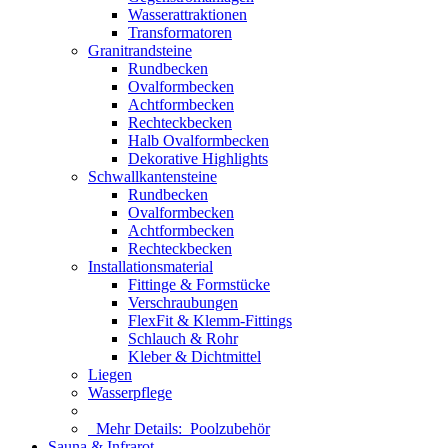
Wasserattraktionen
Transformatoren
Granitrandsteine
Rundbecken
Ovalformbecken
Achtformbecken
Rechteckbecken
Halb Ovalformbecken
Dekorative Highlights
Schwallkantensteine
Rundbecken
Ovalformbecken
Achtformbecken
Rechteckbecken
Installationsmaterial
Fittinge & Formstücke
Verschraubungen
FlexFit & Klemm-Fittings
Schlauch & Rohr
Kleber & Dichtmittel
Liegen
Wasserpflege
Mehr Details:
Poolzubehör
Sauna & Infrarot