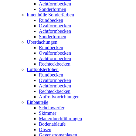
Achtformbecken
Sonderformen
Innenhülle Sonderfarben
Rundbecken
Ovalformbecken
Achtformbecken
Sonderformen
Überdachungen
Rundbecken
Ovalformbecken
Achtformbecken
Rechteckbecken
Luftpolsterfolien
Rundbecken
Ovalformbecken
Achtformbecken
Rechteckbecken
Aufrollvorrichtungen
Einbauteile
Scheinwerfer
Skimmer
Mauerdurchführungen
Bodenabläufe
Düsen
Gegenstromanlagen