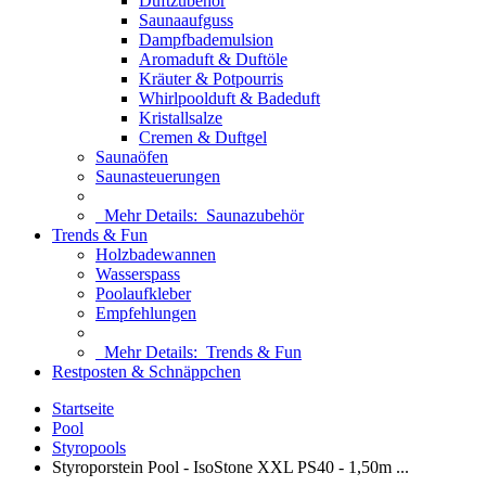
Duftzubehör
Saunaaufguss
Dampfbademulsion
Aromaduft & Duftöle
Kräuter & Potpourris
Whirlpoolduft & Badeduft
Kristallsalze
Cremen & Duftgel
Saunaöfen
Saunasteuerungen
Mehr Details:
Saunazubehör
Trends & Fun
Holzbadewannen
Wasserspass
Poolaufkleber
Empfehlungen
Mehr Details:
Trends & Fun
Restposten & Schnäppchen
Startseite
Pool
Styropools
Styroporstein Pool - IsoStone XXL PS40 - 1,50m ...