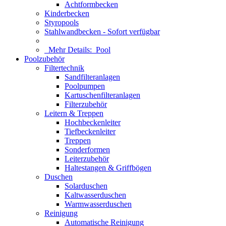
Achtformbecken
Kinderbecken
Styropools
Stahlwandbecken - Sofort verfügbar
Mehr Details:
Pool
Poolzubehör
Filtertechnik
Sandfilteranlagen
Poolpumpen
Kartuschenfilteranlagen
Filterzubehör
Leitern & Treppen
Hochbeckenleiter
Tiefbeckenleiter
Treppen
Sonderformen
Leiterzubehör
Haltestangen & Griffbögen
Duschen
Solarduschen
Kaltwasserduschen
Warmwasserduschen
Reinigung
Automatische Reinigung