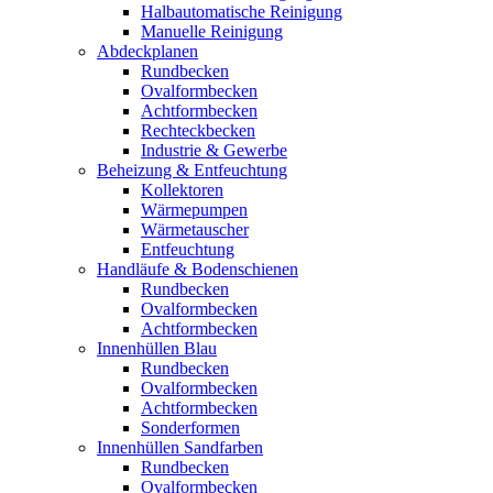
Halbautomatische Reinigung
Manuelle Reinigung
Abdeckplanen
Rundbecken
Ovalformbecken
Achtformbecken
Rechteckbecken
Industrie & Gewerbe
Beheizung & Entfeuchtung
Kollektoren
Wärmepumpen
Wärmetauscher
Entfeuchtung
Handläufe & Bodenschienen
Rundbecken
Ovalformbecken
Achtformbecken
Innenhüllen Blau
Rundbecken
Ovalformbecken
Achtformbecken
Sonderformen
Innenhüllen Sandfarben
Rundbecken
Ovalformbecken