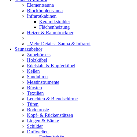
Elementsauna
Blockbohlensauna
Infrarotkabinen
Keramikstrahler
Flächenheizung
Heizer & Raumtrockner
Mehr Details:
Sauna & Infrarot
Saunazubehör
Zubehörsets
Holzkübel
Edelstahl & Kupferkübel
Kellen
Sanduhren
Messinstrumente
Bürsten
Textilien
Leuchten & Blendschirme
Türen
Bodenroste
Kopf- & Rückenstützen
Liegen & Bänke
Schilder
Duftwelten