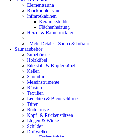
Elementsauna
Blockbohlensauna
Infrarotkabinen
Keramikstrahler
Flächenheizung
Heizer & Raumtrockner
Mehr Details:
Sauna & Infrarot
Saunazubehör
Zubehörsets
Holzkübel
Edelstahl & Kupferkübel
Kellen
Sanduhren
Messinstrumente
Bürsten
Textilien
Leuchten & Blendschirme
Türen
Bodenroste
Kopf- & Rückenstützen
Liegen & Bänke
Schilder
Duftwelten