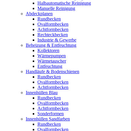
Halbautomatische Reinigung
Manuelle Reinigung
Abdeckplanen
Rundbecken
Ovalformbecken
Achtformbecken
Rechteckbecken
Industrie & Gewerbe
Beheizung & Entfeuchtung
Kollektoren
Wärmepumpen
Wärmetauscher
Entfeuchtung
Handläufe & Bodenschienen
Rundbecken
Ovalformbecken
Achtformbecken
Innenhüllen Blau
Rundbecken
Ovalformbecken
Achtformbecken
Sonderformen
Innenhüllen Sandfarben
Rundbecken
Ovalformbecken