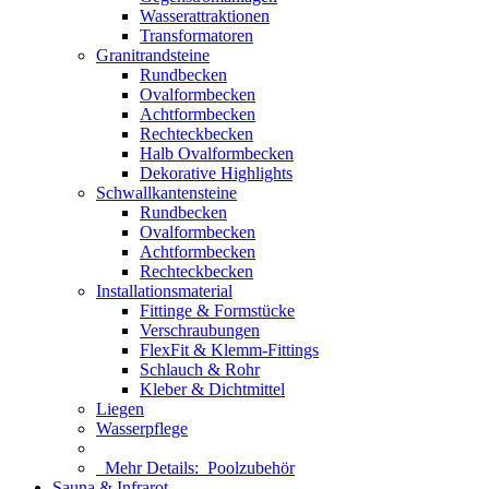
Wasserattraktionen
Transformatoren
Granitrandsteine
Rundbecken
Ovalformbecken
Achtformbecken
Rechteckbecken
Halb Ovalformbecken
Dekorative Highlights
Schwallkantensteine
Rundbecken
Ovalformbecken
Achtformbecken
Rechteckbecken
Installationsmaterial
Fittinge & Formstücke
Verschraubungen
FlexFit & Klemm-Fittings
Schlauch & Rohr
Kleber & Dichtmittel
Liegen
Wasserpflege
Mehr Details:
Poolzubehör
Sauna & Infrarot