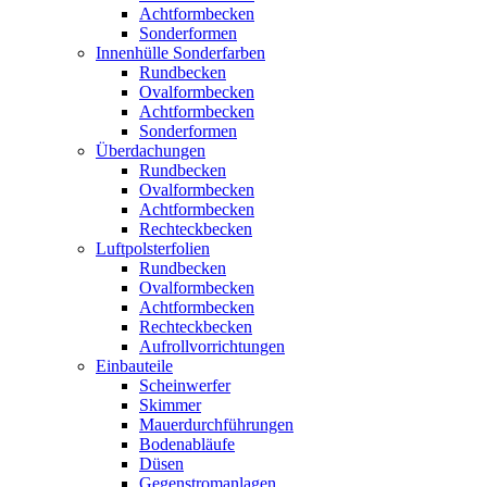
Achtformbecken
Sonderformen
Innenhülle Sonderfarben
Rundbecken
Ovalformbecken
Achtformbecken
Sonderformen
Überdachungen
Rundbecken
Ovalformbecken
Achtformbecken
Rechteckbecken
Luftpolsterfolien
Rundbecken
Ovalformbecken
Achtformbecken
Rechteckbecken
Aufrollvorrichtungen
Einbauteile
Scheinwerfer
Skimmer
Mauerdurchführungen
Bodenabläufe
Düsen
Gegenstromanlagen