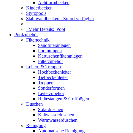
Achtformbecken
Kinderbecken
Styropools
Stahlwandbecken - Sofort verfügbar
Mehr Details:
Pool
Poolzubehör
Filtertechnik
Sandfilteranlagen
Poolpumpen
Kartuschenfilteranlagen
Filterzubehör
Leitern & Treppen
Hochbeckenleiter
Tiefbeckenleiter
Treppen
Sonderformen
Leiterzubehör
Haltestangen & Griffbögen
Duschen
Solarduschen
Kaltwasserduschen
Warmwasserduschen
Reinigung
Automatische Reinigung