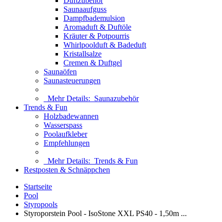
Duftzubehör
Saunaaufguss
Dampfbademulsion
Aromaduft & Duftöle
Kräuter & Potpourris
Whirlpoolduft & Badeduft
Kristallsalze
Cremen & Duftgel
Saunaöfen
Saunasteuerungen
Mehr Details:
Saunazubehör
Trends & Fun
Holzbadewannen
Wasserspass
Poolaufkleber
Empfehlungen
Mehr Details:
Trends & Fun
Restposten & Schnäppchen
Startseite
Pool
Styropools
Styroporstein Pool - IsoStone XXL PS40 - 1,50m ...