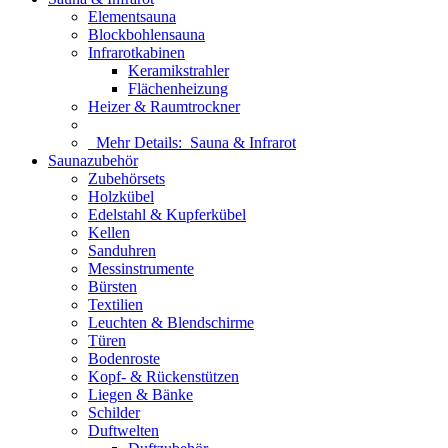
Elementsauna
Blockbohlensauna
Infrarotkabinen
Keramikstrahler
Flächenheizung
Heizer & Raumtrockner
Mehr Details:
Sauna & Infrarot
Saunazubehör
Zubehörsets
Holzkübel
Edelstahl & Kupferkübel
Kellen
Sanduhren
Messinstrumente
Bürsten
Textilien
Leuchten & Blendschirme
Türen
Bodenroste
Kopf- & Rückenstützen
Liegen & Bänke
Schilder
Duftwelten