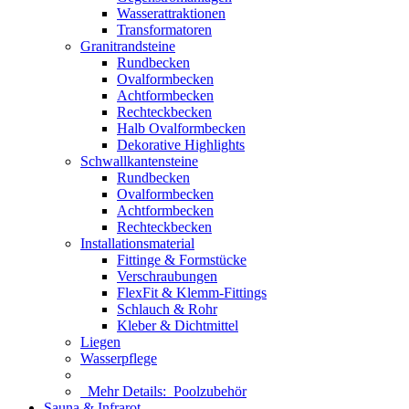
Wasserattraktionen
Transformatoren
Granitrandsteine
Rundbecken
Ovalformbecken
Achtformbecken
Rechteckbecken
Halb Ovalformbecken
Dekorative Highlights
Schwallkantensteine
Rundbecken
Ovalformbecken
Achtformbecken
Rechteckbecken
Installationsmaterial
Fittinge & Formstücke
Verschraubungen
FlexFit & Klemm-Fittings
Schlauch & Rohr
Kleber & Dichtmittel
Liegen
Wasserpflege
Mehr Details:
Poolzubehör
Sauna & Infrarot