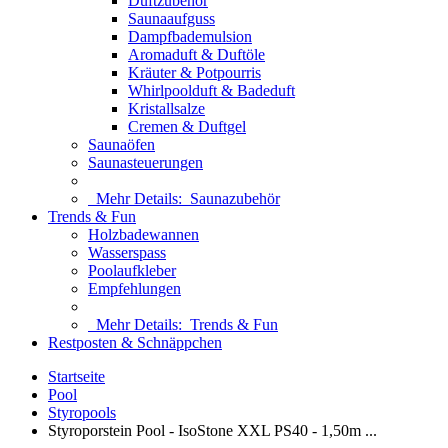
Duftzubehör
Saunaaufguss
Dampfbademulsion
Aromaduft & Duftöle
Kräuter & Potpourris
Whirlpoolduft & Badeduft
Kristallsalze
Cremen & Duftgel
Saunaöfen
Saunasteuerungen
Mehr Details:
Saunazubehör
Trends & Fun
Holzbadewannen
Wasserspass
Poolaufkleber
Empfehlungen
Mehr Details:
Trends & Fun
Restposten & Schnäppchen
Startseite
Pool
Styropools
Styroporstein Pool - IsoStone XXL PS40 - 1,50m ...