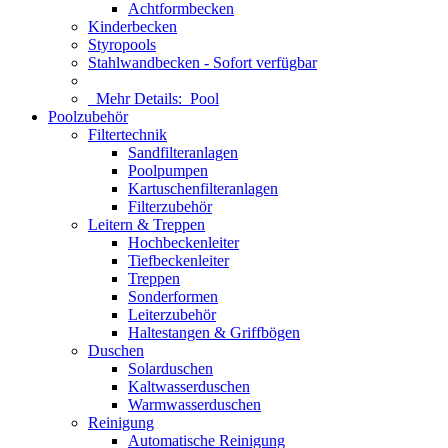
Achtformbecken
Kinderbecken
Styropools
Stahlwandbecken - Sofort verfügbar
Mehr Details:
Pool
Poolzubehör
Filtertechnik
Sandfilteranlagen
Poolpumpen
Kartuschenfilteranlagen
Filterzubehör
Leitern & Treppen
Hochbeckenleiter
Tiefbeckenleiter
Treppen
Sonderformen
Leiterzubehör
Haltestangen & Griffbögen
Duschen
Solarduschen
Kaltwasserduschen
Warmwasserduschen
Reinigung
Automatische Reinigung