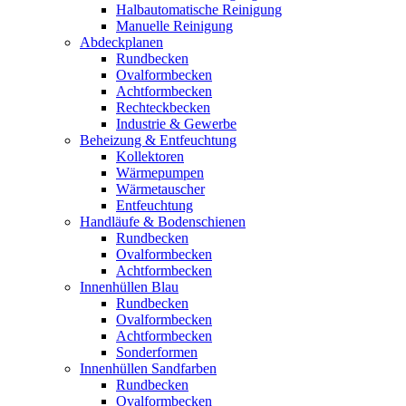
Halbautomatische Reinigung
Manuelle Reinigung
Abdeckplanen
Rundbecken
Ovalformbecken
Achtformbecken
Rechteckbecken
Industrie & Gewerbe
Beheizung & Entfeuchtung
Kollektoren
Wärmepumpen
Wärmetauscher
Entfeuchtung
Handläufe & Bodenschienen
Rundbecken
Ovalformbecken
Achtformbecken
Innenhüllen Blau
Rundbecken
Ovalformbecken
Achtformbecken
Sonderformen
Innenhüllen Sandfarben
Rundbecken
Ovalformbecken