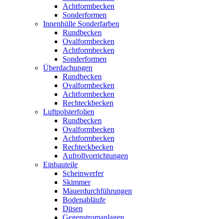
Achtformbecken
Sonderformen
Innenhülle Sonderfarben
Rundbecken
Ovalformbecken
Achtformbecken
Sonderformen
Überdachungen
Rundbecken
Ovalformbecken
Achtformbecken
Rechteckbecken
Luftpolsterfolien
Rundbecken
Ovalformbecken
Achtformbecken
Rechteckbecken
Aufrollvorrichtungen
Einbauteile
Scheinwerfer
Skimmer
Mauerdurchführungen
Bodenabläufe
Düsen
Gegenstromanlagen