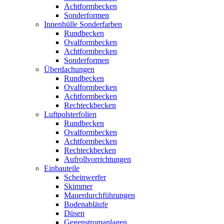
Achtformbecken
Sonderformen
Innenhülle Sonderfarben
Rundbecken
Ovalformbecken
Achtformbecken
Sonderformen
Überdachungen
Rundbecken
Ovalformbecken
Achtformbecken
Rechteckbecken
Luftpolsterfolien
Rundbecken
Ovalformbecken
Achtformbecken
Rechteckbecken
Aufrollvorrichtungen
Einbauteile
Scheinwerfer
Skimmer
Mauerdurchführungen
Bodenabläufe
Düsen
Gegenstromanlagen