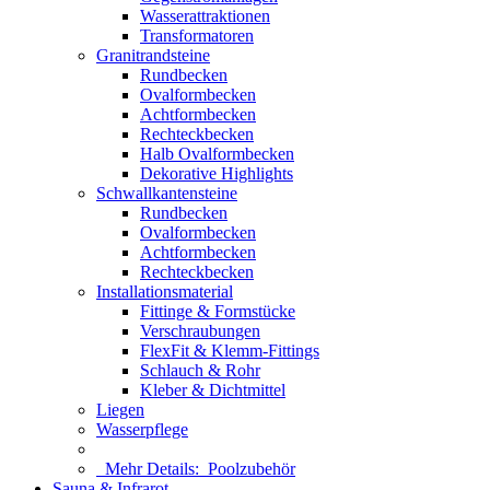
Wasserattraktionen
Transformatoren
Granitrandsteine
Rundbecken
Ovalformbecken
Achtformbecken
Rechteckbecken
Halb Ovalformbecken
Dekorative Highlights
Schwallkantensteine
Rundbecken
Ovalformbecken
Achtformbecken
Rechteckbecken
Installationsmaterial
Fittinge & Formstücke
Verschraubungen
FlexFit & Klemm-Fittings
Schlauch & Rohr
Kleber & Dichtmittel
Liegen
Wasserpflege
Mehr Details:
Poolzubehör
Sauna & Infrarot