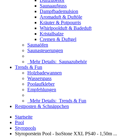
Duftzubehör
Saunaaufguss
Dampfbademulsion
Aromaduft & Duftöle
Kräuter & Potpourris
Whirlpoolduft & Badeduft
Kristallsalze
Cremen & Duftgel
Saunaöfen
Saunasteuerungen
Mehr Details:
Saunazubehör
Trends & Fun
Holzbadewannen
Wasserspass
Poolaufkleber
Empfehlungen
Mehr Details:
Trends & Fun
Restposten & Schnäppchen
Startseite
Pool
Styropools
Styroporstein Pool - IsoStone XXL PS40 - 1,50m ...