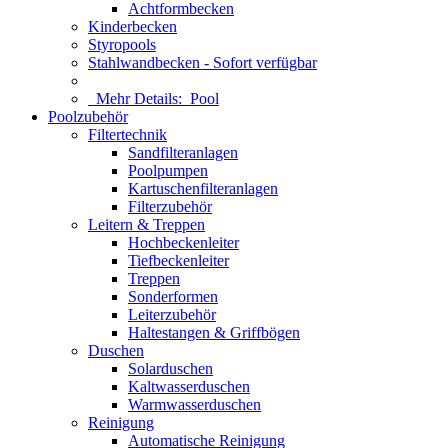
Achtformbecken
Kinderbecken
Styropools
Stahlwandbecken - Sofort verfügbar
Mehr Details:
Pool
Poolzubehör
Filtertechnik
Sandfilteranlagen
Poolpumpen
Kartuschenfilteranlagen
Filterzubehör
Leitern & Treppen
Hochbeckenleiter
Tiefbeckenleiter
Treppen
Sonderformen
Leiterzubehör
Haltestangen & Griffbögen
Duschen
Solarduschen
Kaltwasserduschen
Warmwasserduschen
Reinigung
Automatische Reinigung