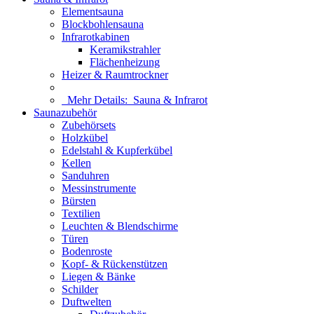
Elementsauna
Blockbohlensauna
Infrarotkabinen
Keramikstrahler
Flächenheizung
Heizer & Raumtrockner
Mehr Details:
Sauna & Infrarot
Saunazubehör
Zubehörsets
Holzkübel
Edelstahl & Kupferkübel
Kellen
Sanduhren
Messinstrumente
Bürsten
Textilien
Leuchten & Blendschirme
Türen
Bodenroste
Kopf- & Rückenstützen
Liegen & Bänke
Schilder
Duftwelten