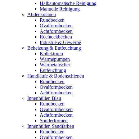
Halbautomatische Reinigung
Manuelle Reinigung
Abdeckplanen
Rundbecken
Ovalformbecken
Achtformbecken
Rechteckbecken
Industrie & Gewerbe
Beheizung & Entfeuchtung
Kollektoren
Wärmepumpen
Wärmetauscher
Entfeuchtung
Handläufe & Bodenschienen
Rundbecken
Ovalformbecken
Achtformbecken
Innenhüllen Blau
Rundbecken
Ovalformbecken
Achtformbecken
Sonderformen
Innenhüllen Sandfarben
Rundbecken
Ovalformbecken