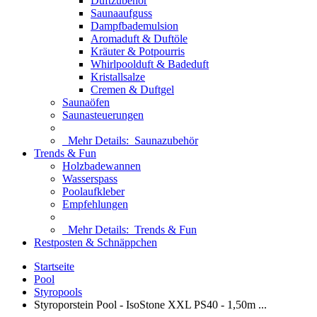
Duftzubehör
Saunaaufguss
Dampfbademulsion
Aromaduft & Duftöle
Kräuter & Potpourris
Whirlpoolduft & Badeduft
Kristallsalze
Cremen & Duftgel
Saunaöfen
Saunasteuerungen
Mehr Details:
Saunazubehör
Trends & Fun
Holzbadewannen
Wasserspass
Poolaufkleber
Empfehlungen
Mehr Details:
Trends & Fun
Restposten & Schnäppchen
Startseite
Pool
Styropools
Styroporstein Pool - IsoStone XXL PS40 - 1,50m ...