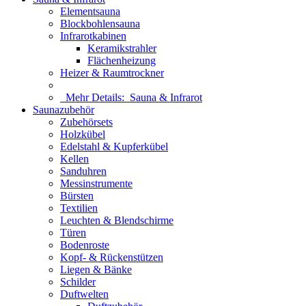
Elementsauna
Blockbohlensauna
Infrarotkabinen
Keramikstrahler
Flächenheizung
Heizer & Raumtrockner
Mehr Details:
Sauna & Infrarot
Saunazubehör
Zubehörsets
Holzkübel
Edelstahl & Kupferkübel
Kellen
Sanduhren
Messinstrumente
Bürsten
Textilien
Leuchten & Blendschirme
Türen
Bodenroste
Kopf- & Rückenstützen
Liegen & Bänke
Schilder
Duftwelten