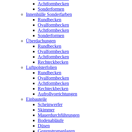
Achtformbecken
Sonderformen
Innenhülle Sonderfarben
Rundbecken
Ovalformbecken
Achtformbecken
Sonderformen
Überdachungen
Rundbecken
Ovalformbecken
Achtformbecken
Rechteckbecken
Luftpolsterfolien
Rundbecken
Ovalformbecken
Achtformbecken
Rechteckbecken
Aufrollvorrichtungen
Einbauteile
Scheinwerfer
Skimmer
Mauerdurchführungen
Bodenabläufe
Düsen
Gegenstromanlagen