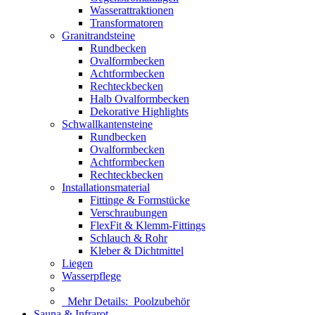
Wasserattraktionen
Transformatoren
Granitrandsteine
Rundbecken
Ovalformbecken
Achtformbecken
Rechteckbecken
Halb Ovalformbecken
Dekorative Highlights
Schwallkantensteine
Rundbecken
Ovalformbecken
Achtformbecken
Rechteckbecken
Installationsmaterial
Fittinge & Formstücke
Verschraubungen
FlexFit & Klemm-Fittings
Schlauch & Rohr
Kleber & Dichtmittel
Liegen
Wasserpflege
Mehr Details:
Poolzubehör
Sauna & Infrarot