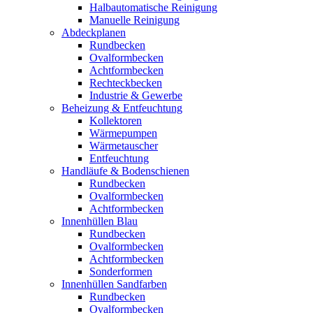
Halbautomatische Reinigung
Manuelle Reinigung
Abdeckplanen
Rundbecken
Ovalformbecken
Achtformbecken
Rechteckbecken
Industrie & Gewerbe
Beheizung & Entfeuchtung
Kollektoren
Wärmepumpen
Wärmetauscher
Entfeuchtung
Handläufe & Bodenschienen
Rundbecken
Ovalformbecken
Achtformbecken
Innenhüllen Blau
Rundbecken
Ovalformbecken
Achtformbecken
Sonderformen
Innenhüllen Sandfarben
Rundbecken
Ovalformbecken