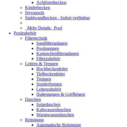
Achtformbecken
Kinderbecken
Styropools
Stahlwandbecken - Sofort verfügbar
Mehr Details:
Pool
Poolzubehör
Filtertechnik
Sandfilteranlagen
Poolpumpen
Kartuschenfilteranlagen
Filterzubehör
Leitern & Treppen
Hochbeckenleiter
Tiefbeckenleiter
Treppen
Sonderformen
Leiterzubehör
Haltestangen & Griffbögen
Duschen
Solarduschen
Kaltwasserduschen
Warmwasserduschen
Reinigung
Automatische Reinigung