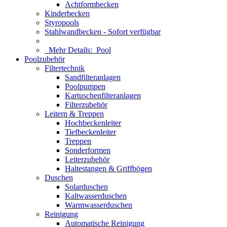
Achtformbecken
Kinderbecken
Styropools
Stahlwandbecken - Sofort verfügbar
Mehr Details:
Pool
Poolzubehör
Filtertechnik
Sandfilteranlagen
Poolpumpen
Kartuschenfilteranlagen
Filterzubehör
Leitern & Treppen
Hochbeckenleiter
Tiefbeckenleiter
Treppen
Sonderformen
Leiterzubehör
Haltestangen & Griffbögen
Duschen
Solarduschen
Kaltwasserduschen
Warmwasserduschen
Reinigung
Automatische Reinigung