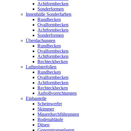
Achtformbecken
Sonderformen
Innenhülle Sonderfarben
Rundbecken
Ovalformbecken
Achtformbecken
Sonderformen
Überdachungen
Rundbecken
Ovalformbecken
Achtformbecken
Rechteckbecken
Luftpolsterfolien
Rundbecken
Ovalformbecken
Achtformbecken
Rechteckbecken
Aufrollvorrichtungen
Einbauteile
Scheinwerfer
Skimmer
Mauerdurchführungen
Bodenabläufe
Düsen
Gegenstromanlagen