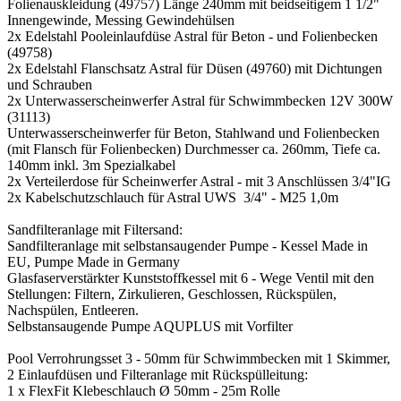
Folienauskleidung (49757) Länge 240mm mit beidseitigem 1 1/2"
Innengewinde, Messing Gewindehülsen
2x Edelstahl Pooleinlaufdüse Astral für Beton - und Folienbecken
(49758)
2x Edelstahl Flanschsatz Astral für Düsen (49760) mit Dichtungen
und Schrauben
2x Unterwasserscheinwerfer Astral für Schwimmbecken 12V 300W
(31113)
Unterwasserscheinwerfer für Beton, Stahlwand und Folienbecken
(mit Flansch für Folienbecken) Durchmesser ca. 260mm, Tiefe ca.
140mm inkl. 3m Spezialkabel
2x Verteilerdose für Scheinwerfer Astral - mit 3 Anschlüssen 3/4"IG
2x Kabelschutzschlauch für Astral UWS 3/4" - M25 1,0m
Sandfilteranlage mit Filtersand:
Sandfilteranlage mit selbstansaugender Pumpe - Kessel Made in
EU, Pumpe Made in Germany
Glasfaserverstärkter Kunststoffkessel mit 6 - Wege Ventil mit den
Stellungen: Filtern, Zirkulieren, Geschlossen, Rückspülen,
Nachspülen, Entleeren.
Selbstansaugende Pumpe AQUPLUS mit Vorfilter
Pool Verrohrungsset 3 - 50mm für Schwimmbecken mit 1 Skimmer,
2 Einlaufdüsen und Filteranlage mit Rückspülleitung:
1 x FlexFit Klebeschlauch Ø 50mm - 25m Rolle