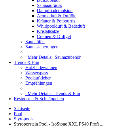
Duftzubehör
Saunaaufguss
Dampfbademulsion
Aromaduft & Duftöle
Kräuter & Potpourris
Whirlpoolduft & Badeduft
Kristallsalze
Cremen & Duftgel
Saunaöfen
Saunasteuerungen
Mehr Details:
Saunazubehör
Trends & Fun
Holzbadewannen
Wasserspass
Poolaufkleber
Empfehlungen
Mehr Details:
Trends & Fun
Restposten & Schnäppchen
Startseite
Pool
Styropools
Styroporstein Pool - IsoStone XXL PS40 Profi ...