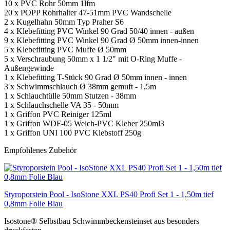
10 x PVC Rohr 50mm 1lfm
20 x POPP Rohrhalter 47-51mm PVC Wandschelle
2 x Kugelhahn 50mm Typ Praher S6
4 x Klebefitting PVC Winkel 90 Grad 50/40 innen - außen
9 x Klebefitting PVC Winkel 90 Grad Ø 50mm innen-innen
5 x Klebefitting PVC Muffe Ø 50mm
5 x Verschraubung 50mm x 1 1/2" mit O-Ring Muffe -
Außengewinde
1 x Klebefitting T-Stück 90 Grad Ø 50mm innen - innen
3 x Schwimmschlauch Ø 38mm gemuft - 1,5m
1 x Schlauchtülle 50mm Stutzen - 38mm
1 x Schlauchschelle VA 35 - 50mm
1 x Griffon PVC Reiniger 125ml
1 x Griffon WDF-05 Weich-PVC Kleber 250ml3
1 x Griffon UNI 100 PVC Klebstoff 250g
Empfohlenes Zubehör
Styroporstein Pool - IsoStone XXL PS40 Profi Set 1 - 1,50m tief
0,8mm Folie Blau
Isostone® Selbstbau Schwimmbeckensteinset aus besonders