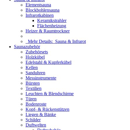
Elementsauna
Blockbohlensauna
Infrarotkabinen
Keramikstrahler
Flächenheizung
Heizer & Raumtrockner
Mehr Details:
Sauna & Infrarot
Saunazubehör
Zubehörsets
Holzkübel
Edelstahl & Kupferkübel
Kellen
Sanduhren
Messinstrumente
Bürsten
Textilien
Leuchten & Blendschirme
Türen
Bodenroste
Kopf- & Rückenstützen
Liegen & Bänke
Schilder
Duftwelten