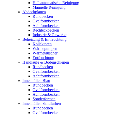
Halbautomatische Reinigung
Manuelle Reinigung
Abdeckplanen
Rundbecken
Ovalformbecken
Achtformbecken
Rechteckbecken
Industrie & Gewerbe
Beheizung & Entfeuchtung
Kollektoren
Wärmepumpen
Wärmetauscher
Entfeuchtung
Handläufe & Bodenschienen
Rundbecken
Ovalformbecken
Achtformbecken
Innenhüllen Blau
Rundbecken
Ovalformbecken
Achtformbecken
Sonderformen
Innenhüllen Sandfarben
Rundbecken
Ovalformbecken