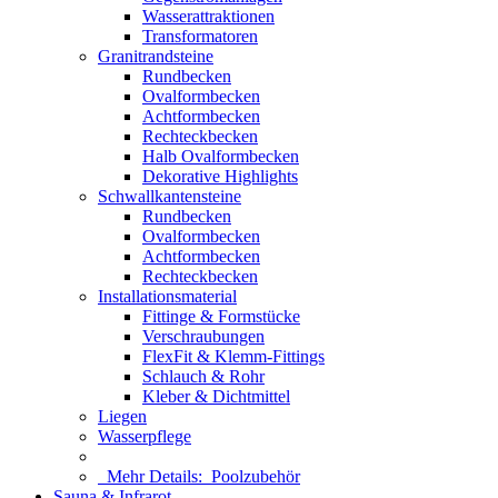
Wasserattraktionen
Transformatoren
Granitrandsteine
Rundbecken
Ovalformbecken
Achtformbecken
Rechteckbecken
Halb Ovalformbecken
Dekorative Highlights
Schwallkantensteine
Rundbecken
Ovalformbecken
Achtformbecken
Rechteckbecken
Installationsmaterial
Fittinge & Formstücke
Verschraubungen
FlexFit & Klemm-Fittings
Schlauch & Rohr
Kleber & Dichtmittel
Liegen
Wasserpflege
Mehr Details:
Poolzubehör
Sauna & Infrarot