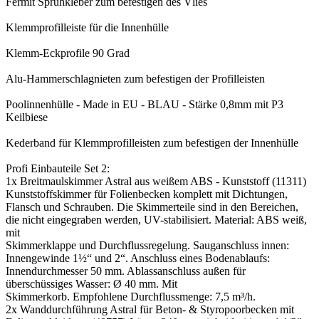
Fermit Sprühkleber zum befestigen des Vlies
Klemmprofilleiste für die Innenhülle
Klemm-Eckprofile 90 Grad
Alu-Hammerschlagnieten zum befestigen der Profilleisten
Poolinnenhülle - Made in EU - BLAU - Stärke 0,8mm mit P3
Keilbiese
Kederband für Klemmprofilleisten zum befestigen der Innenhülle
Profi Einbauteile Set 2:
1x Breitmaulskimmer Astral aus weißem ABS - Kunststoff (11311)
Kunststoffskimmer für Folienbecken komplett mit Dichtungen,
Flansch und Schrauben. Die Skimmerteile sind in den Bereichen,
die nicht eingegraben werden, UV-stabilisiert. Material: ABS weiß,
mit
Skimmerklappe und Durchflussregelung. Sauganschluss innen:
Innengewinde 1½“ und 2“. Anschluss eines Bodenablaufs:
Innendurchmesser 50 mm. Ablassanschluss außen für
überschüssiges Wasser: Ø 40 mm. Mit
Skimmerkorb. Empfohlene Durchflussmenge: 7,5 m³/h.
2x Wanddurchführung Astral für Beton- & Styropoorbecken mit