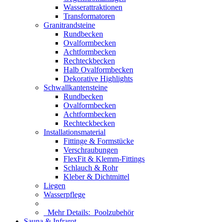
Wasserattraktionen
Transformatoren
Granitrandsteine
Rundbecken
Ovalformbecken
Achtformbecken
Rechteckbecken
Halb Ovalformbecken
Dekorative Highlights
Schwallkantensteine
Rundbecken
Ovalformbecken
Achtformbecken
Rechteckbecken
Installationsmaterial
Fittinge & Formstücke
Verschraubungen
FlexFit & Klemm-Fittings
Schlauch & Rohr
Kleber & Dichtmittel
Liegen
Wasserpflege
Mehr Details:
Poolzubehör
Sauna & Infrarot