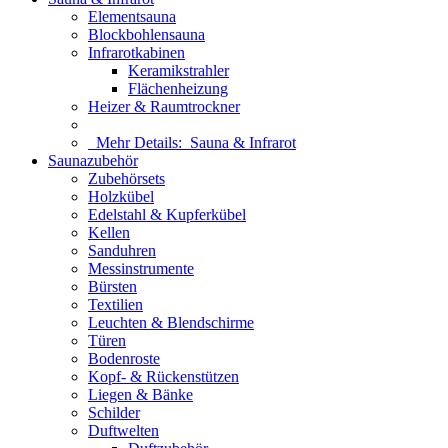
Elementsauna
Blockbohlensauna
Infrarotkabinen
Keramikstrahler
Flächenheizung
Heizer & Raumtrockner
Mehr Details:
Sauna & Infrarot
Saunazubehör
Zubehörsets
Holzkübel
Edelstahl & Kupferkübel
Kellen
Sanduhren
Messinstrumente
Bürsten
Textilien
Leuchten & Blendschirme
Türen
Bodenroste
Kopf- & Rückenstützen
Liegen & Bänke
Schilder
Duftwelten