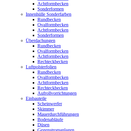
Achtformbecken
Sonderformen
Innenhülle Sonderfarben
Rundbecken
Ovalformbecken
Achtformbecken
Sonderformen
Überdachungen
Rundbecken
Ovalformbecken
Achtformbecken
Rechteckbecken
Luftpolsterfolien
Rundbecken
Ovalformbecken
Achtformbecken
Rechteckbecken
Aufrollvorrichtungen
Einbauteile
Scheinwerfer
Skimmer
Mauerdurchführungen
Bodenabläufe
Düsen
Gegenstromanlagen