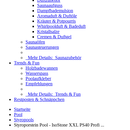
Duftzubehör
Saunaaufguss
Dampfbademulsion
Aromaduft & Duftöle
Kräuter & Potpourris
Whirlpoolduft & Badeduft
Kristallsalze
Cremen & Duftgel
Saunaöfen
Saunasteuerungen
Mehr Details:
Saunazubehör
Trends & Fun
Holzbadewannen
Wasserspass
Poolaufkleber
Empfehlungen
Mehr Details:
Trends & Fun
Restposten & Schnäppchen
Startseite
Pool
Styropools
Styroporstein Pool - IsoStone XXL PS40 Profi ...