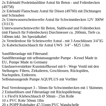
2x Edelstahl Pooleinlaufdüse Astral für Beton - und Folienbecken
(49758)
2x Edelstahl Flanschsatz Astral für Düsen (49760) mit Dichtungen
und Schrauben
2x Unterwasserscheinwerfer Astral für Schwimmbecken 12V 300W
(31113)
Unterwasserscheinwerfer für Beton, Stahlwand und Folienbecken
(mit Flansch für Folienbecken) Durchmesser ca. 260mm, Tiefe ca.
140mm inkl. 3m Spezialkabel
2x Verteilerdose für Scheinwerfer Astral - mit 3 Anschlüssen 3/4"IG
2x Kabelschutzschlauch für Astral UWS 3/4" - M25 1,0m
Sandfilteranlage mit Filtersand:
Sandfilteranlage mit selbstansaugender Pumpe - Kessel Made in
EU, Pumpe Made in Germany
Glasfaserverstärkter Kunststoffkessel mit 6 - Wege Ventil mit den
Stellungen: Filtern, Zirkulieren, Geschlossen, Rückspülen,
Nachspülen, Entleeren.
Selbstansaugende Pumpe AQUPLUS mit Vorfilter
Pool Verrohrungsset 3 - 50mm für Schwimmbecken mit 1 Skimmer,
2 Einlaufdüsen und Filteranlage mit Rückspülleitung:
1 x FlexFit Klebeschlauch Ø 50mm - 25m Rolle
10 x PVC Rohr 50mm 1lfm
20 x POPP Rohrhalter 47-51mm PVC Wandschelle