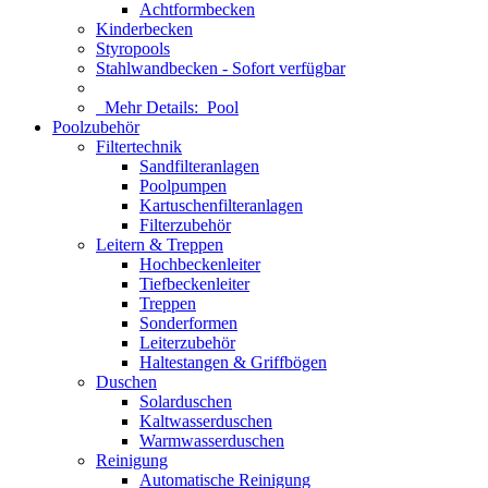
Achtformbecken
Kinderbecken
Styropools
Stahlwandbecken - Sofort verfügbar
Mehr Details:
Pool
Poolzubehör
Filtertechnik
Sandfilteranlagen
Poolpumpen
Kartuschenfilteranlagen
Filterzubehör
Leitern & Treppen
Hochbeckenleiter
Tiefbeckenleiter
Treppen
Sonderformen
Leiterzubehör
Haltestangen & Griffbögen
Duschen
Solarduschen
Kaltwasserduschen
Warmwasserduschen
Reinigung
Automatische Reinigung