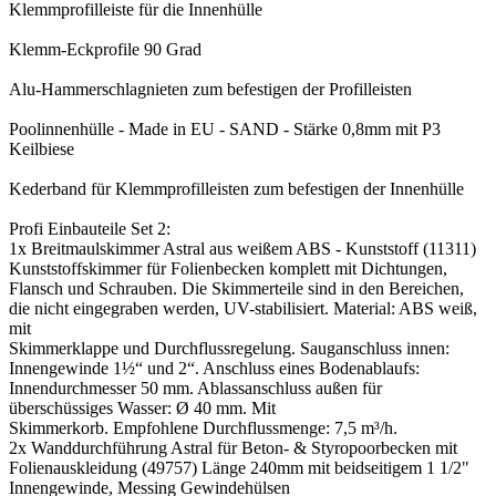
Klemmprofilleiste für die Innenhülle
Klemm-Eckprofile 90 Grad
Alu-Hammerschlagnieten zum befestigen der Profilleisten
Poolinnenhülle - Made in EU - SAND - Stärke 0,8mm mit P3
Keilbiese
Kederband für Klemmprofilleisten zum befestigen der Innenhülle
Profi Einbauteile Set 2:
1x Breitmaulskimmer Astral aus weißem ABS - Kunststoff (11311)
Kunststoffskimmer für Folienbecken komplett mit Dichtungen,
Flansch und Schrauben. Die Skimmerteile sind in den Bereichen,
die nicht eingegraben werden, UV-stabilisiert. Material: ABS weiß,
mit
Skimmerklappe und Durchflussregelung. Sauganschluss innen:
Innengewinde 1½“ und 2“. Anschluss eines Bodenablaufs:
Innendurchmesser 50 mm. Ablassanschluss außen für
überschüssiges Wasser: Ø 40 mm. Mit
Skimmerkorb. Empfohlene Durchflussmenge: 7,5 m³/h.
2x Wanddurchführung Astral für Beton- & Styropoorbecken mit
Folienauskleidung (49757) Länge 240mm mit beidseitigem 1 1/2"
Innengewinde, Messing Gewindehülsen