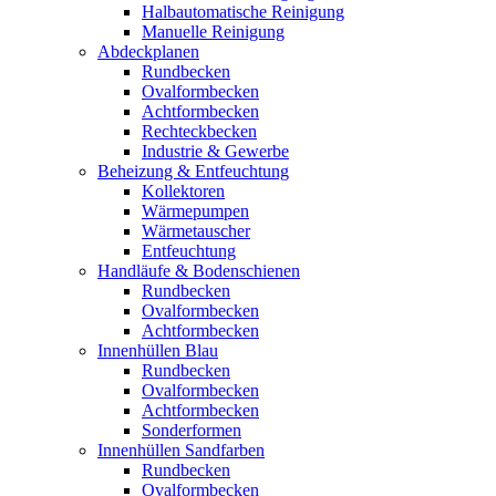
Halbautomatische Reinigung
Manuelle Reinigung
Abdeckplanen
Rundbecken
Ovalformbecken
Achtformbecken
Rechteckbecken
Industrie & Gewerbe
Beheizung & Entfeuchtung
Kollektoren
Wärmepumpen
Wärmetauscher
Entfeuchtung
Handläufe & Bodenschienen
Rundbecken
Ovalformbecken
Achtformbecken
Innenhüllen Blau
Rundbecken
Ovalformbecken
Achtformbecken
Sonderformen
Innenhüllen Sandfarben
Rundbecken
Ovalformbecken