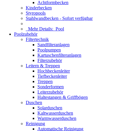
Achtformbecken
Kinderbecken
Styropools
Stahlwandbecken - Sofort verfügbar
Mehr Details:
Pool
Poolzubehör
Filtertechnik
Sandfilteranlagen
Poolpumpen
Kartuschenfilteranlagen
Filterzubehör
Leitern & Treppen
Hochbeckenleiter
Tiefbeckenleiter
Treppen
Sonderformen
Leiterzubehör
Haltestangen & Griffbögen
Duschen
Solarduschen
Kaltwasserduschen
Warmwasserduschen
Reinigung
Automatische Reinigung