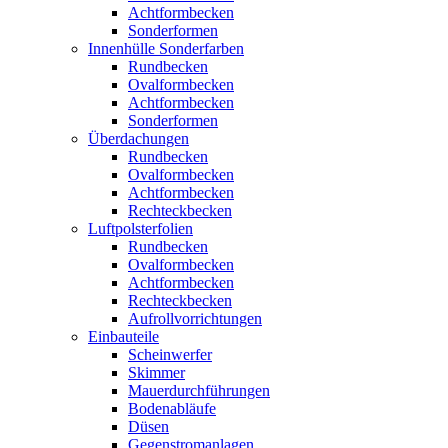
Achtformbecken
Sonderformen
Innenhülle Sonderfarben
Rundbecken
Ovalformbecken
Achtformbecken
Sonderformen
Überdachungen
Rundbecken
Ovalformbecken
Achtformbecken
Rechteckbecken
Luftpolsterfolien
Rundbecken
Ovalformbecken
Achtformbecken
Rechteckbecken
Aufrollvorrichtungen
Einbauteile
Scheinwerfer
Skimmer
Mauerdurchführungen
Bodenabläufe
Düsen
Gegenstromanlagen