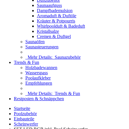
Duftzubehör
Saunaaufguss
Dampfbademulsion
Aromaduft & Duftöle
Kräuter & Potpourris
Whirlpoolduft & Badeduft
Kristallsalze
Cremen & Duftgel
Saunaöfen
Saunasteuerungen
Mehr Details:
Saunazubehör
Trends & Fun
Holzbadewannen
Wasserspass
Poolaufkleber
Empfehlungen
Mehr Details:
Trends & Fun
Restposten & Schnäppchen
Startseite
Poolzubehör
Einbauteile
Scheinwerfer