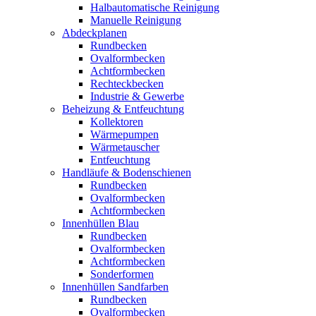
Halbautomatische Reinigung
Manuelle Reinigung
Abdeckplanen
Rundbecken
Ovalformbecken
Achtformbecken
Rechteckbecken
Industrie & Gewerbe
Beheizung & Entfeuchtung
Kollektoren
Wärmepumpen
Wärmetauscher
Entfeuchtung
Handläufe & Bodenschienen
Rundbecken
Ovalformbecken
Achtformbecken
Innenhüllen Blau
Rundbecken
Ovalformbecken
Achtformbecken
Sonderformen
Innenhüllen Sandfarben
Rundbecken
Ovalformbecken