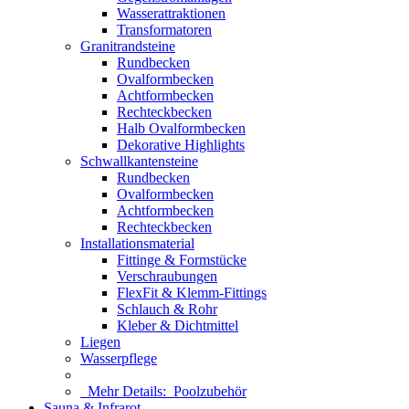
Wasserattraktionen
Transformatoren
Granitrandsteine
Rundbecken
Ovalformbecken
Achtformbecken
Rechteckbecken
Halb Ovalformbecken
Dekorative Highlights
Schwallkantensteine
Rundbecken
Ovalformbecken
Achtformbecken
Rechteckbecken
Installationsmaterial
Fittinge & Formstücke
Verschraubungen
FlexFit & Klemm-Fittings
Schlauch & Rohr
Kleber & Dichtmittel
Liegen
Wasserpflege
Mehr Details:
Poolzubehör
Sauna & Infrarot