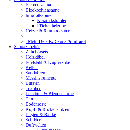
Elementsauna
Blockbohlensauna
Infrarotkabinen
Keramikstrahler
Flächenheizung
Heizer & Raumtrockner
Mehr Details:
Sauna & Infrarot
Saunazubehör
Zubehörsets
Holzkübel
Edelstahl & Kupferkübel
Kellen
Sanduhren
Messinstrumente
Bürsten
Textilien
Leuchten & Blendschirme
Türen
Bodenroste
Kopf- & Rückenstützen
Liegen & Bänke
Schilder
Duftwelten