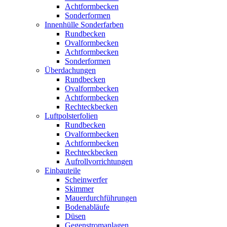
Achtformbecken
Sonderformen
Innenhülle Sonderfarben
Rundbecken
Ovalformbecken
Achtformbecken
Sonderformen
Überdachungen
Rundbecken
Ovalformbecken
Achtformbecken
Rechteckbecken
Luftpolsterfolien
Rundbecken
Ovalformbecken
Achtformbecken
Rechteckbecken
Aufrollvorrichtungen
Einbauteile
Scheinwerfer
Skimmer
Mauerdurchführungen
Bodenabläufe
Düsen
Gegenstromanlagen