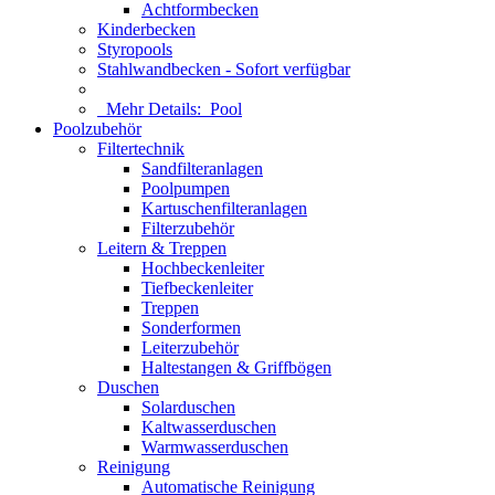
Achtformbecken
Kinderbecken
Styropools
Stahlwandbecken - Sofort verfügbar
Mehr Details:
Pool
Poolzubehör
Filtertechnik
Sandfilteranlagen
Poolpumpen
Kartuschenfilteranlagen
Filterzubehör
Leitern & Treppen
Hochbeckenleiter
Tiefbeckenleiter
Treppen
Sonderformen
Leiterzubehör
Haltestangen & Griffbögen
Duschen
Solarduschen
Kaltwasserduschen
Warmwasserduschen
Reinigung
Automatische Reinigung