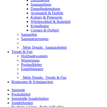
Duftzubehör
Saunaaufguss
Dampfbademulsion
Aromaduft & Duftöle
Kräuter & Potpourris
Whirlpoolduft & Badeduft
Kristallsalze
Cremen & Duftgel
Saunaöfen
Saunasteuerungen
Mehr Details:
Saunazubehör
Trends & Fun
Holzbadewannen
Wasserspass
Poolaufkleber
Empfehlungen
Mehr Details:
Trends & Fun
Restposten & Schnäppchen
Startseite
Poolzubehör
Innenhülle Sonderfarben
Sonderformen