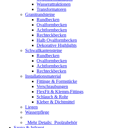
Wasserattraktionen
Transformatoren
Granitrandsteine
Rundbecken
Ovalformbecken
Achtformbecken
Rechteckbecken
Halb Ovalformbecken
Dekorative Highlights
Schwallkantensteine
Rundbecken
Ovalformbecken
Achtformbecken
Rechteckbecken
Installationsmaterial
Fittinge & Formstücke
Verschraubungen
FlexFit & Klemm-Fittings
Schlauch & Rohr
Kleber & Dichtmittel
Liegen
Wasserpflege
Mehr Details:
Poolzubehör
Sauna & Infrarot