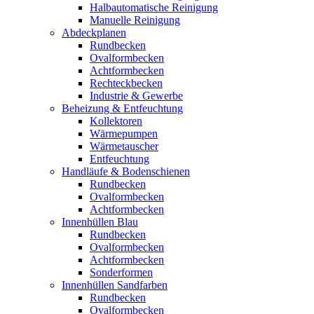
Halbautomatische Reinigung
Manuelle Reinigung
Abdeckplanen
Rundbecken
Ovalformbecken
Achtformbecken
Rechteckbecken
Industrie & Gewerbe
Beheizung & Entfeuchtung
Kollektoren
Wärmepumpen
Wärmetauscher
Entfeuchtung
Handläufe & Bodenschienen
Rundbecken
Ovalformbecken
Achtformbecken
Innenhüllen Blau
Rundbecken
Ovalformbecken
Achtformbecken
Sonderformen
Innenhüllen Sandfarben
Rundbecken
Ovalformbecken