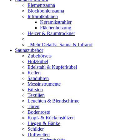
Elementsauna
Blockbohlensauna
Infrarotkabinen
Keramikstrahler
Flächenheizung
Heizer & Raumtrockner
Mehr Details:
Sauna & Infrarot
Saunazubehör
Zubehörsets
Holzkübel
Edelstahl & Kupferkübel
Kellen
Sanduhren
Messinstrumente
Bürsten
Textilien
Leuchten & Blendschirme
Türen
Bodenroste
Kopf- & Rückenstützen
Liegen & Bänke
Schilder
Duftwelten