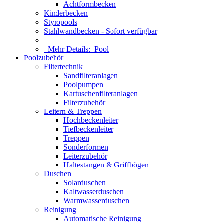
Achtformbecken
Kinderbecken
Styropools
Stahlwandbecken - Sofort verfügbar
Mehr Details:
Pool
Poolzubehör
Filtertechnik
Sandfilteranlagen
Poolpumpen
Kartuschenfilteranlagen
Filterzubehör
Leitern & Treppen
Hochbeckenleiter
Tiefbeckenleiter
Treppen
Sonderformen
Leiterzubehör
Haltestangen & Griffbögen
Duschen
Solarduschen
Kaltwasserduschen
Warmwasserduschen
Reinigung
Automatische Reinigung