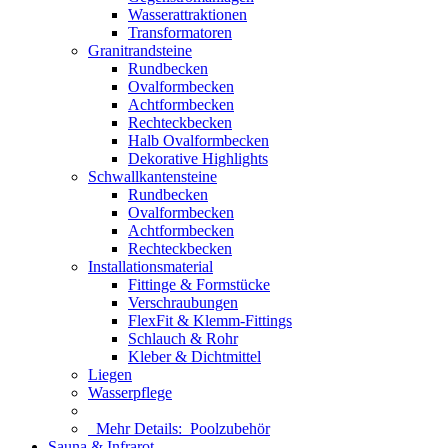
Wasserattraktionen
Transformatoren
Granitrandsteine
Rundbecken
Ovalformbecken
Achtformbecken
Rechteckbecken
Halb Ovalformbecken
Dekorative Highlights
Schwallkantensteine
Rundbecken
Ovalformbecken
Achtformbecken
Rechteckbecken
Installationsmaterial
Fittinge & Formstücke
Verschraubungen
FlexFit & Klemm-Fittings
Schlauch & Rohr
Kleber & Dichtmittel
Liegen
Wasserpflege
Mehr Details:
Poolzubehör
Sauna & Infrarot