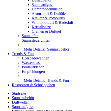
Duftzubehör
Saunaaufguss
Dampfbademulsion
Aromaduft & Duftöle
Kräuter & Potpourris
Whirlpoolduft & Badeduft
Kristallsalze
Cremen & Duftgel
Saunaöfen
Saunasteuerungen
Mehr Details:
Saunazubehör
Trends & Fun
Holzbadewannen
Wasserspass
Poolaufkleber
Empfehlungen
Mehr Details:
Trends & Fun
Restposten & Schnäppchen
Startseite
Saunazubehör
Duftwelten
Saunaaufguss