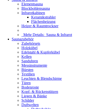
Elementsauna
Blockbohlensauna
Infrarotkabinen
Keramikstrahler
Flächenheizung
Heizer & Raumtrockner
Mehr Details:
Sauna & Infrarot
Saunazubehör
Zubehörsets
Holzkübel
Edelstahl & Kupferkübel
Kellen
Sanduhren
Messinstrumente
Bürsten
Textilien
Leuchten & Blendschirme
Türen
Bodenroste
Kopf- & Rückenstützen
Liegen & Bänke
Schilder
Duftwelten