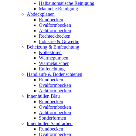
Halbautomatische Reinigung
Manuelle Reinigung
Abdeckplanen
Rundbecken
Ovalformbecken
Achtformbecken
Rechteckbecken
Industrie & Gewerbe
Beheizung & Entfeuchtung
Kollektoren
Wärmepumpen
Wärmetauscher
Entfeuchtung
Handläufe & Bodenschienen
Rundbecken
Ovalformbecken
Achtformbecken
Innenhüllen Blau
Rundbecken
Ovalformbecken
Achtformbecken
Sonderformen
Innenhüllen Sandfarben
Rundbecken
Ovalformbecken