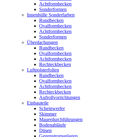
Achtformbecken
Sonderformen
Innenhülle Sonderfarben
Rundbecken
Ovalformbecken
Achtformbecken
Sonderformen
Überdachungen
Rundbecken
Ovalformbecken
Achtformbecken
Rechteckbecken
Luftpolsterfolien
Rundbecken
Ovalformbecken
Achtformbecken
Rechteckbecken
Aufrollvorrichtungen
Einbauteile
Scheinwerfer
Skimmer
Mauerdurchführungen
Bodenabläufe
Düsen
Gegenstromanlagen